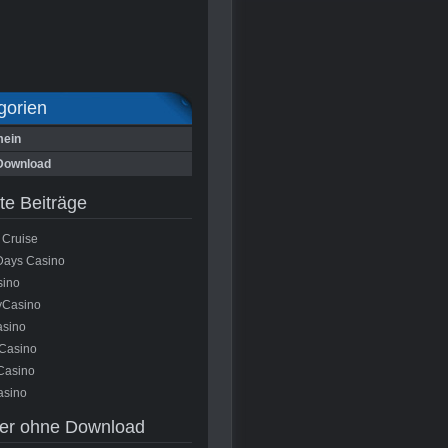
gorien
mein
Download
te Beiträge
 Cruise
Days Casino
ino
yCasino
asino
 Casino
 Casino
asino
ter ohne Download